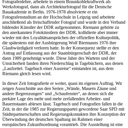
Fotografenlehre, arbeitete in einem Braunkohlekraftwerk als
Werksfotograf, dann als Architekturfotograf für die Deutsche
Bauakademie in Berlin. 1976-1978 absolvierte er ein
Fotografenstudium an der Hochschule in Leipzig und arbeitete
anschließend als freischaffender Fotograf und wurde in den Verband
bildender Künstler der DDR aufgenommen. Riemann gehörte zu
den anerkannten Fotokünstlern der DDR, kollidierte aber immer
wieder mit den Loyalitätsansprüchen der offiziellen Kulturpolitik,
die spätestens mit der Ausbürgerung Wolf Biermanns 1976 ihre
Glaubwürdigkeit verloren hatte. In der Konsequenz stellte er den
Antrag auf Entlassung aus der Staatsbürgerschaft der DDR, der
dann 1989 genehmigt wurde. Diese Jahre des Wartens und der
Unsicherheit fanden ihren Niederschlag in Tagebüchern, aus denen
„Laufzettel. Tagebuch einer Ausreise“ entstanden ist, aus dem
Riemann gleich lesen wird.
In dieser Zeit fotografierte er weiter, quasi im eigenen Auftrag. Wir
zeigen Ausschnitte aus den Serien „Wände, Mauern Zäune und
andere Begrenzungen“ und „Schaufenster“, an denen sich die
prekäre Lage des mehr und mehr zerfallenden Arbeiter- und
Bauernstaates ablesen lässt. Tagebuch und Fotografien fallen in die
Zeit, in der die 1985 zur Regierungspartei gewordene Saar SPD mit
Städtepartnerschaften und Regierungskontakten ihre Konzeption der
Überwindung der deutschen Spaltung im Rahmen einer
europäischen Zukunftsordnung vorantrieb. Die Ausstellung ist eine