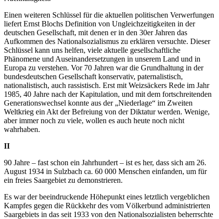
Einen weiteren Schlüssel für die aktuellen politischen Verwerfungen
liefert Ernst Blochs Definition von Ungleichzeitigkeiten in der
deutschen Gesellschaft, mit denen er in den 30er Jahren das
Aufkommen des Nationalsozialismus zu erklären versuchte. Dieser
Schlüssel kann uns helfen, viele aktuelle gesellschaftliche
Phänomene und Auseinandersetzungen in unserem Land und in
Europa zu verstehen. Vor 70 Jahren war die Grundhaltung in der
bundesdeutschen Gesellschaft konservativ, paternalistisch,
nationalistisch, auch rassistisch. Erst mit Weizsäckers Rede im Jahr
1985, 40 Jahre nach der Kapitulation, und mit dem fortschreitenden
Generationswechsel konnte aus der „Niederlage“ im Zweiten
Weltkrieg ein Akt der Befreiung von der Diktatur werden. Wenige,
aber immer noch zu viele, wollen es auch heute noch nicht
wahrhaben.
II
90 Jahre – fast schon ein Jahrhundert – ist es her, dass sich am 26.
August 1934 in Sulzbach ca. 60 000 Menschen einfanden, um für
ein freies Saargebiet zu demonstrieren.
Es war der beeindruckende Höhepunkt eines letztlich vergeblichen
Kampfes gegen die Rückkehr des vom Völkerbund administrierten
Saargebiets in das seit 1933 von den Nationalsozialisten beherrschte