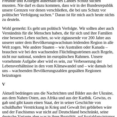
Freunde und Kollegen außerhalb des Landes Schutz suchen
mussten. Nie darf es dazu kommen, dass wir in der Bundesrepublik
unsere Grenzen vor denen verschließen, die bei uns Schutz vor
politischer Verfolgung suchen.“ Daran ist für mich auch heute nichts
zu deuteln.
Wohl gemerkt: Es geht um politisch Verfolgte. Wir sollten aber auch
Verständnis für die Menschen haben, die für sich und ihre Familien
eine besseres Leben suchen, so wie zigtausende vor 200 Jahre aus
unserer unter dem Bevölkerungswachstum leidenden Region in alle
Welt zogen. Wie andere Staaten – wie Australien oder Kanada –
brauchen wir bei den wachsenden Flüchtlingsströmen auch Regeln,
nicht nur national, sondern im europäischen Rahmen. Unsere
vornehmste Aufgabe aber wird es sein, zur Verbesserung der
Lebensverhältnisse in den vom Klimawandel und – wie damals bei
uns – wachsenden Bevölkerungszahlen gequälten Regionen
beizutragen
V
Aktuell bedrängen uns die Nachrichten und Bilder aus der Ukraine,
aus dem Nahen Osten, aus Afrika und aus der Karibik. Gewiss, es
gab und gibt kaum einen Staat, der in seiner Geschichte von
schuldhafter Verstrickung in Krieg und Gewalt frei geblieben wäre
und der Faschismus war nicht auf Deutschland beschränkt, seine
deutsche Variante aber war in ihrer Brutalität, auf Sozialdarwinismus