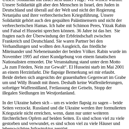
Unsere Solidarität gilt aber den Menschen in Israel, den Juden in
Deutschland und überall auf der Welt und nicht der Regierung
Netanjahu und ihrer verbrecherischen Kriegsführung. Unsere
Solidarität gehört auch den gequälten Palästinensern und nicht der
verbrecherischen Hamas. Ich habe mit Schimon Peres, Yitzak Rabin
und Faisal el Husseini sprechen können. 36 Jahre ist das her. Sie
fragten nach der Überwindung der Erbfeindschaft zwischen
Frankreich und Deutschland. Sie waren Partner bei den
Verhandlungen und wollten den Ausgleich, das friedliche
Miteinander und Nebeneinander der beiden Völker. Rabin wurde im
November 1995 auf einer Kundgebung von einem fanatischen
Nationalisten ermordet. Die Veranstaltung stand unter dem Motto
„Ja zum Frieden, Nein zur Gewalt“. El Husseini starb im Mai 2001
an einem Herzinfarkt. Die flapsige Bemerkung sei mir erlaubt.
Beide drehen sich angesichts der grauenhaften Gegenwart im Grabe
um und Willy Brandt mit ihnen. Deshalb keine Waffenlieferungen,
sofortiger Waffenstilland, Freilassung der Geiseln, Stopp der
illegalen Siedlungen im Westjordanland.
In der Ukraine haben sich – um es wieder flapsig zu sagen – beide
Seiten verzockt. Russland und die Ukraine werden ihre formulierten
Kriegsziele nicht erreichen, wenn, dann nur unter weiteren
fürchterlichen Opfern auf beiden Seiten. Es sind schon viel zu viele
gestorben und verwundet, es sind schon viel zu viele Häuser und
lebenswichtige Infrastruktur zerstört.