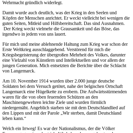
Wehrmacht gründlich widerlegt.
Damit wurde auch deutlich, was der Krieg in den Seelen und
Köpfen der Menschen anrichtet. Er weckt vielleicht bei wenigen die
guten Seiten, Mitleid und Hilfsbereitschaft. Das sind Ausnahmen.
Der Krieg weckt vielmehr die Grausamkeit und das Böse, das
irgendwo in jedem von uns lauert.
Für mich und meine ablehnende Haltung zum Krieg war schon der
Erste Weltkrieg ausschlaggebend. Verstörend für mich die
Kriegsbegeisterung der übergroßen Mehrheit des Volkes, darunter
eine Vielzahl von Künstlern und Intellektuellen und vor allem der
jungen Generation. Mich entsetzten die Berichte über die Schlacht
von Langemarck.
Am 10. November 1914 wurden über 2.000 junge deutsche
Soldaten bei dem Versuch getötet, nahe der belgischen Ortschaft
Langemarck eine Hügelkette zu erobern. Die Aufwärtsstürmenden
waren für die von oben feuernden Schützen an den
Maschinengewehren leichte Ziele und wurden förmlich
niedergemäht. Angeblich starben sie mit dem Deutschlandlied auf
den Lippen und mit der Parole „Wir sterben, damit Deutschland
leben kann.“
Welch ein Irrweg! Es war der Nationalismus, der die Völker