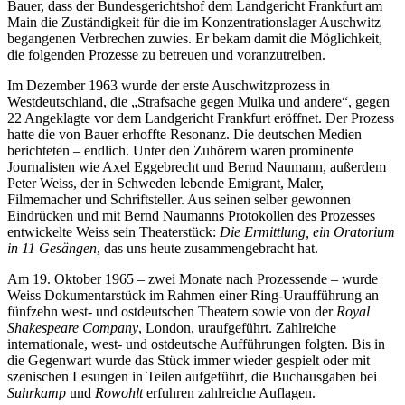
Bauer, dass der Bundesgerichtshof dem Landgericht Frankfurt am
Main die Zuständigkeit für die im Konzentrationslager Auschwitz
begangenen Verbrechen zuwies. Er bekam damit die Möglichkeit,
die folgenden Prozesse zu betreuen und voranzutreiben.
Im Dezember 1963 wurde der erste Auschwitzprozess in
Westdeutschland, die „Strafsache gegen Mulka und andere“, gegen
22 Angeklagte vor dem Landgericht Frankfurt eröffnet. Der Prozess
hatte die von Bauer erhoffte Resonanz. Die deutschen Medien
berichteten – endlich. Unter den Zuhörern waren prominente
Journalisten wie Axel Eggebrecht und Bernd Naumann, außerdem
Peter Weiss, der in Schweden lebende Emigrant, Maler,
Filmemacher und Schriftsteller. Aus seinen selber gewonnen
Eindrücken und mit Bernd Naumanns Protokollen des Prozesses
entwickelte Weiss sein Theaterstück:
Die Ermittlung, ein Oratorium
in 11 Gesängen
, das uns heute zusammengebracht hat.
Am 19. Oktober 1965 – zwei Monate nach Prozessende – wurde
Weiss Dokumentarstück im Rahmen einer Ring-Uraufführung an
fünfzehn west- und ostdeutschen Theatern sowie von der
Royal
Shakespeare Company
, London, uraufgeführt. Zahlreiche
internationale, west- und ostdeutsche Aufführungen folgten. Bis in
die Gegenwart wurde das Stück immer wieder gespielt oder mit
szenischen Lesungen in Teilen aufgeführt, die Buchausgaben bei
Suhrkamp
und
Rowohlt
erfuhren zahlreiche Auflagen.