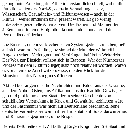
gelang unter Anleitung der Alliierten erstaunlich schnell, wobei die
Funktionseliten des Nazi-Systems in Verwaltung, Justiz,
Wissenschaft, Gesundheits- und Bildungswesen – auch in der
Kultur – weiter amtierten bzw. präsent waren. Es gab wenig
unbelastete personelle Alternativen. Die Frauen und Männer der
äußeren und inneren Emigration konnten nicht annähernd den
Personalbedarf decken.
Die Einsicht, einem verbrecherischen System gedient zu haben, ließ
auf sich warten. Es fehlte ganz simpel der Mut, der Wahrheit ins
Auge zu sehen. Verleugnen und Verdrängen half beim Weiterleben.
Der Weg zur Einsicht vollzog sich in Etappen. War der Nürnberger
Prozess mit dem Diktum Siegerjustiz noch relativiert worden, waren
es vor allem die Auschwitzprozesse, die den Blick für die
Monstrosität des Naziregimes öffneten.
Aktuell bedrängen uns die Nachrichten und Bilder aus der Ukraine,
aus dem Nahen Osten, aus Afrika und aus der Karibik. Gewiss, es
gab und gibt kaum einen Staat, der in seiner Geschichte von
schuldhafter Verstrickung in Krieg und Gewalt frei geblieben wäre
und der Faschismus war nicht auf Deutschland beschränkt, seine
deutsche Variante aber war in ihrer Brutalität, auf Sozialdarwinismus
und Rassismus gegründet, ohne Bespiel.
Bereits 1946 hatte der KZ-Häftling Eugen Kogon den SS-Staat und