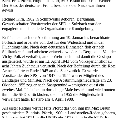
Kirn, Fritz Pfordt, Hugolinus Dörr, Max Braun und Erich Weinert.
Der Hass der deutschen Front, besonders der Nazis war ihnen
gewiss.
Richard Kirn, 1902 in Schiffweiler geboren, Bergmann.
Gewerkschafter. Vorsitzender der SPD in Sulzbach war der
engagierte und talentierte Organisator der Kundgebung.
Er flüchtete nach der Abstimmung am 19. Januar ins benachbarte
Forbach und arbeitete von dort für den Widerstand und in der
Flüchtlingshilfe. Nach dem deutschen Einmarsch floh er nach
Südfrankreich und arbeitete zeitweise wieder als Bergmann. Von der
Vichy-Polizei verhaftet, an die Wehrmacht und damit die Gestapo
ausgeliefert, wurde er am 12. April 1943 vom Volksgerichtshof zu
acht Jahren Zuchthaus verurteilt. Nach der Befreiung durch die Rote
Armee kehrte er Ende 1945 an die Saar zurück. Er wurde
Vorsitzender der SPS, von 1947 bis 1955 war er Mitglied des
Landtages und Minister. Nach der Abstimmungsniederlage am 23.
Oktober 1955 zog er nach Saargemünd – emigrierte quasi ein
zweites Mal. Ich habe ihn dort einige Male besucht und wir konnten
ihn in die SPD zurückholen, die ihm 1955 die Mitgliedschaft
verweigert hatte. Er starb am 4. April 1988.
Als erster Redner vertrat Fritz Pfordt das von ihm mit Max Braun
geschmiedete Bündnis. Pfordt, 1900 in Landsweiler-Reden geboren,
Schlosser, trat 1921 in die USPD ein, 1923 dann in die KPD. Er