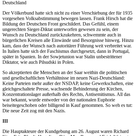
Deutschland
Der Völkerbund hatte sich nicht zu einer Verschiebung der für 1935
vorgesehen Volksabstimmung bewegen lassen. Frank Hirsch hat die
Bildung der Deutschen Front geschildert. Das Gefühl, einem
ungerechten Sieger-Diktat unterworfen gewesen zu sein, der
Wunsch zu Deutschland zurückzukehren, schwemmte auch in
bürgerlichen Kreisen alle Einwände und Besorgnisse hinweg. Hinzu
kam, dass der Wunsch nach autoritärer Führung weit verbreitet war.
In Italien hatte sich der Faschismus durchgesetzt, dann in Portugal,
später in Spanien. In der Sowjetunion war Stalin unbestrittener
Diktator, wie auch Pilsudski in Polen.
So akzeptierten die Menschen an der Saar weithin die politischen
und gesellschaftlichen Verhältnisse im neuen Nazi-Deutschland:
Keine Parteien mehr außer der NSDAP, keine Gewerkschaften, eine
gleichgeschaltete Presse, wachsende Behinderung der Kirchen,
Konzentrationslager außerhalb des Rechts, Antisemitismus. All das
war bekannt, wurde entweder von der nationalen Euphorie
beiseitegeschoben oder billigend in Kauf genommen. So weh es tut:
Die neue Zeit zog mit den Nazis.
III
Die Hauptakteure der Kundgebung am 26. August waren Richard