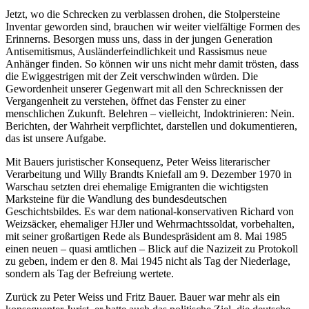
Jetzt, wo die Schrecken zu verblassen drohen, die Stolpersteine
Inventar geworden sind, brauchen wir weiter vielfältige Formen des
Erinnerns. Besorgen muss uns, dass in der jungen Generation
Antisemitismus, Ausländerfeindlichkeit und Rassismus neue
Anhänger finden. So können wir uns nicht mehr damit trösten, dass
die Ewiggestrigen mit der Zeit verschwinden würden. Die
Gewordenheit unserer Gegenwart mit all den Schrecknissen der
Vergangenheit zu verstehen, öffnet das Fenster zu einer
menschlichen Zukunft. Belehren – vielleicht, Indoktrinieren: Nein.
Berichten, der Wahrheit verpflichtet, darstellen und dokumentieren,
das ist unsere Aufgabe.
Mit Bauers juristischer Konsequenz, Peter Weiss literarischer
Verarbeitung und Willy Brandts Kniefall am 9. Dezember 1970 in
Warschau setzten drei ehemalige Emigranten die wichtigsten
Marksteine für die Wandlung des bundesdeutschen
Geschichtsbildes. Es war dem national-konservativen Richard von
Weizsäcker, ehemaliger HJler und Wehrmachtssoldat, vorbehalten,
mit seiner großartigen Rede als Bundespräsident am 8. Mai 1985
einen neuen – quasi amtlichen – Blick auf die Nazizeit zu Protokoll
zu geben, indem er den 8. Mai 1945 nicht als Tag der Niederlage,
sondern als Tag der Befreiung wertete.
Zurück zu Peter Weiss und Fritz Bauer. Bauer war mehr als ein