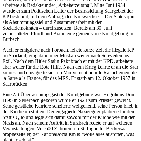
arbeitete als Redakteur der „Arbeiterzeitung“. Mitte Juni 1934
wurde er zum Politischen Leiter der Bezirksleitung Saargebiet der
KP bestimmt, mit dem Auftrag, den Kurswechsel – Der Status quo
als Abstimmungsziel und Zusammenarbeit mit den
Sozialdemokraten – durchzusetzen. Bereits am 30. Juni
veranstalteten Pfordt und Braun eine gemeinsame Kundgebung in
Burbach.
Auch er emigrierte nach Forbach, leitete kurze Zeit die illegale KP
im Saarland, ging dann über Moskau weiter nach Schweden ins
Exil. Nach dem Hitler-Stalin-Pakt brach er mit der KPD, arbeitete
aber weiter für die Rote Hilfe. Nach dem Krieg kehrte er an die Saar
zurück und engagierte sich im Mouvement pour le Rattachement de
la Sarre à la France, für das MRS. Er starb am 12. Oktober 1957 in
Saarbrücken.
Eine Art Überraschungsgast der Kundgebung war Hugolinus Dörr.
1895 in Sellerbach geboren wurde er 1923 zum Priester geweiht.
Seine geistliche Karriere scheiterte weitgehend, seine Person blieb in
der Kirche umstritten. Der engagierte Nazigegner plädierte für den
Status Quo und legte sich damit sowohl mit der Kirche wie mit den
Nazis an. Nach seinem Auftritt in Sulzbach redete er auf weiteren
Veranstaltungen. Vor 600 Zuhörern im St. Ingberter Beckersaal
prophezeite er, der Nationalsozialismus "wolle alles ausrotten, was
nicht arisch ist."