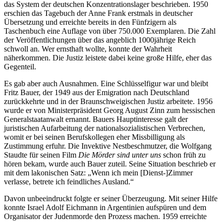
das System der deutschen Konzentrationslager beschrieben. 1950
erschien das Tagebuch der Anne Frank erstmals in deutscher
Übersetzung und erreichte bereits in den Fünfzigern als
Taschenbuch eine Auflage von über 750.000 Exemplaren. Die Zahl
der Veröffentlichungen über das angeblich 1000jährige Reich
schwoll an. Wer ernsthaft wollte, konnte der Wahrheit
näherkommen. Die Justiz leistete dabei keine große Hilfe, eher das
Gegenteil.
Es gab aber auch Ausnahmen. Eine Schlüsselfigur war und bleibt
Fritz Bauer, der 1949 aus der Emigration nach Deutschland
zurückkehrte und in der Braunschweigischen Justiz arbeitete. 1956
wurde er von Ministerpräsident Georg August Zinn zum hessischen
Generalstaatanwalt ernannt. Bauers Hauptinteresse galt der
juristischen Aufarbeitung der nationalsozialistischen Verbrechen,
womit er bei seinen Berufskollegen eher Missbilligung als
Zustimmung erfuhr. Die Invektive Nestbeschmutzer, die Wolfgang
Staudte für seinen Film
Die Mörder sind unter uns
schon früh zu
hören bekam, wurde auch Bauer zuteil. Seine Situation beschrieb er
mit dem lakonischen Satz: „Wenn ich mein [Dienst-]Zimmer
verlasse, betrete ich feindliches Ausland.“
Davon unbeeindruckt folgte er seiner Überzeugung. Mit seiner Hilfe
konnte Israel Adolf Eichmann in Argentinien aufspüren und dem
Organisator der Judenmorde den Prozess machen. 1959 erreichte