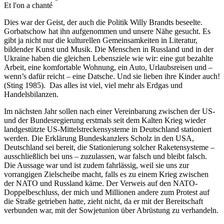
Et l'on a chanté
Dies war der Geist, der auch die Politik Willy Brandts beseelte.
Gorbatschow hat ihn aufgenommen und unsere Nähe gesucht. Es
gibt ja nicht nur die kulturellen Gemeinsamkeiten in Literatur,
bildender Kunst und Musik. Die Menschen in Russland und in der
Ukraine haben die gleichen Lebensziele wie wir: eine gut bezahlte
Arbeit, eine komfortable Wohnung, ein Auto, Urlaubsreisen und –
wenn’s dafür reicht – eine Datsche. Und sie lieben ihre Kinder auch!
(Sting 1985). Das alles ist viel, viel mehr als Erdgas und
Handelsbilanzen.
Im nächsten Jahr sollen nach einer Vereinbarung zwischen der US-
und der Bundesregierung erstmals seit dem Kalten Krieg wieder
landgestützte US-Mittelstreckensysteme in Deutschland stationiert
werden. Die Erklärung Bundeskanzlers Scholz in den USA,
Deutschland sei bereit, die Stationierung solcher Raketensysteme –
ausschließlich bei uns – zuzulassen, war falsch und bleibt falsch.
Die Aussage war und ist zudem fahrlässig, weil sie uns zur
vorrangigen Zielscheibe macht, falls es zu einem Krieg zwischen
der NATO und Russland käme. Der Verweis auf den NATO-
Doppelbeschluss, der mich und Millionen andere zum Protest auf
die Straße getrieben hatte, zieht nicht, da er mit der Bereitschaft
verbunden war, mit der Sowjetunion über Abrüstung zu verhandeln.