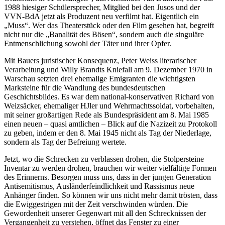
1988 hiesiger Schülersprecher, Mitglied bei den Jusos und der
VVN-BdA jetzt als Produzent neu verfilmt hat. Eigentlich ein
„Muss“. Wer das Theaterstück oder den Film gesehen hat, begreift
nicht nur die „Banalität des Bösen“, sondern auch die singuläre
Entmenschlichung sowohl der Täter und ihrer Opfer.
Mit Bauers juristischer Konsequenz, Peter Weiss literarischer
Verarbeitung und Willy Brandts Kniefall am 9. Dezember 1970 in
Warschau setzten drei ehemalige Emigranten die wichtigsten
Marksteine für die Wandlung des bundesdeutschen
Geschichtsbildes. Es war dem national-konservativen Richard von
Weizsäcker, ehemaliger HJler und Wehrmachtssoldat, vorbehalten,
mit seiner großartigen Rede als Bundespräsident am 8. Mai 1985
einen neuen – quasi amtlichen – Blick auf die Nazizeit zu Protokoll
zu geben, indem er den 8. Mai 1945 nicht als Tag der Niederlage,
sondern als Tag der Befreiung wertete.
Jetzt, wo die Schrecken zu verblassen drohen, die Stolpersteine
Inventar zu werden drohen, brauchen wir weiter vielfältige Formen
des Erinnerns. Besorgen muss uns, dass in der jungen Generation
Antisemitismus, Ausländerfeindlichkeit und Rassismus neue
Anhänger finden. So können wir uns nicht mehr damit trösten, dass
die Ewiggestrigen mit der Zeit verschwinden würden. Die
Gewordenheit unserer Gegenwart mit all den Schrecknissen der
Vergangenheit zu verstehen, öffnet das Fenster zu einer