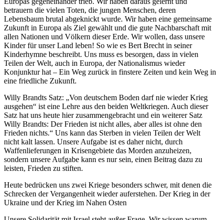
Europas gegeneinander trieb. Wir haben daraus gelernt und
betrauern die vielen Toten, die jungen Menschen, deren
Lebensbaum brutal abgeknickt wurde. Wir haben eine gemeinsame
Zukunft in Europa als Ziel gewählt und die gute Nachbarschaft mit
allen Nationen und Völkern dieser Erde. Wir wollen, dass unsere
Kinder für unser Land leben! So wie es Bert Brecht in seiner
Kinderhymne beschreibt. Uns muss es besorgen, dass in vielen
Teilen der Welt, auch in Europa, der Nationalismus wieder
Konjunktur hat – Ein Weg zurück in finstere Zeiten und kein Weg in
eine friedliche Zukunft.
Willy Brandts Satz: „Von deutschem Boden darf nie wieder Krieg
ausgehen“ ist eine Lehre aus den beiden Weltkriegen. Auch dieser
Satz hat uns heute hier zusammengebracht und ein weiterer Satz
Willy Brandts: Der Frieden ist nicht alles, aber alles ist ohne den
Frieden nichts.“ Uns kann das Sterben in vielen Teilen der Welt
nicht kalt lassen. Unsere Aufgabe ist es daher nicht, durch
Waffenlieferungen in Krisengebiete das Morden anzuheizen,
sondern unsere Aufgabe kann es nur sein, einen Beitrag dazu zu
leisten, Frieden zu stiften.
Heute bedrücken uns zwei Kriege besonders schwer, mit denen die
Schrecken der Vergangenheit wieder auferstehen. Der Krieg in der
Ukraine und der Krieg im Nahen Osten
Unsere Solidarität mit Israel steht außer Frage. Wir wissen warum.