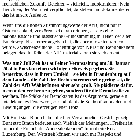
menschlichen Zukunft. Belehren – vielleicht, Indoktrinieren: Nein.
Berichten, der Wahrheit verpflichtet, darstellen und dokumentieren,
das ist unsere Aufgabe.
Wenn uns die hohen Zustimmungswerte der AfD, nicht nur in
Ostdeutschland, verstören, sei daran erinnert, dass es eine
nationalistische und rassistische Grundstimmung in Teilen der alten
Bundesrepublik immer gegeben hat, die aber nur selten virulent
wurde. Zwischenzeitliche Höhenflüge von NPD und Republikanern
belegen das. In Teilen der AfD materialisieren sie sich erneut.
Was tun? Juli Zeh hat auf einer Veranstaltung am 30. Januar
2024 in Potsdam einen wichtigen Hinweis gegeben. Sie
bemerkte, dass in ihrem Umfeld – sie lebt in Brandenburg auf
dem Lande – die Zahl der Rechtsextremen sehr gering sei, die
Zahl der AfD WählerInnen aber sehr groß. Sie plädierte dafür,
niemanden verloren zu geben, sondern für die Demokratie zu
werben.
Die Stärke der Demokraten ist das Argument, gerne ein
intellektuelles Feuerwerk, es sind nicht die Schimpfkanonaden und
Beleidigungen, die erzeugen eher Trotz.
Mit Bunt statt Braun haben die hier Versammelten Gesicht gezeigt.
Bunt statt Braun bedeutet auch Vielfalt der Meinungen. „Freiheit ist
immer die Freiheit der Andersdenkenden“ formulierte Rosa
Luxemburg. Den Wettstreit können wir auch mit Respekt und