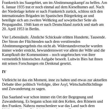
Frankreich ins Saargebiet, um im Abstimmungskampf zu helfen. Am
6. Januar 1935 trat er noch einmal auf dem Kieselhumes auf. Nach
der Niederlage kehrte er nach Frankreich zurück, schloss sich den
internationalen Brigaden im Spanischen Bürgerkrieg an und
beteiligte sich am zweiten Weltkrieg auf sowjetischer Seite als
Propagandist. 1946 kam er nach Deutschland zurück und starb am
20. April 1953 in Berlin.
Vier Lebensläufe. Ähnliche Schicksale erlitten Hunderte, Tausende.
Der Strom der Flüchtenden nach dem verstörenden
Abstimmungsergebnis riss nicht ab. Widerstandsversuche wurden
immer wieder erstickt, bewundernswert vor allem der Wille und die
Kampfkraft der Kommunisten – noch ungebrochen von ihrer
vermeintlich historischen Aufgabe beseelt. Luitwin Bies hat ihnen
mit seinen Forschungen ein Denkmal gesetzt.
IV
Vielleicht ist das ein Moment, inne zu halten und etwas zur aktuellen
Debatte über politisch Verfolgte, über Asyl, Wirtschaftsflüchtlinge
und Zuwanderung zu sagen.
Das Saarland war schon immer ein Ort der Begegnung und
Zuwanderung. Es begann schon mit den Kelten, den Römern und
den Franken. Nahezu menschenleer war das Land nach dem