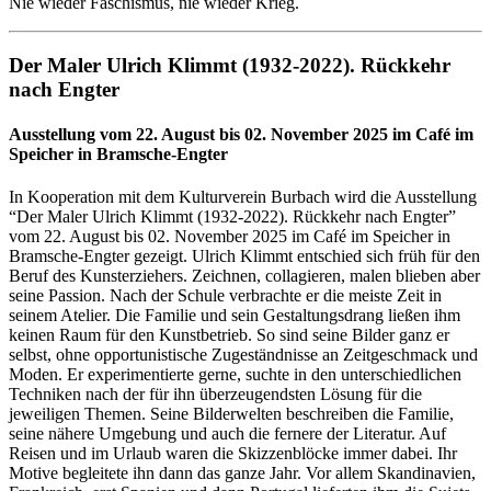
Nie wieder Faschismus, nie wieder Krieg.
Der Maler Ulrich Klimmt (1932-2022). Rückkehr
nach Engter
Ausstellung vom 22. August bis 02. November 2025 im Café im
Speicher in Bramsche-Engter
In Kooperation mit dem Kulturverein Burbach wird die Ausstellung
“Der Maler Ulrich Klimmt (1932-2022). Rückkehr nach Engter”
vom 22. August bis 02. November 2025 im Café im Speicher in
Bramsche-Engter gezeigt. Ulrich Klimmt entschied sich früh für den
Beruf des Kunsterziehers. Zeichnen, collagieren, malen blieben aber
seine Passion. Nach der Schule verbrachte er die meiste Zeit in
seinem Atelier. Die Familie und sein Gestaltungsdrang ließen ihm
keinen Raum für den Kunstbetrieb. So sind seine Bilder ganz er
selbst, ohne opportunistische Zugeständnisse an Zeitgeschmack und
Moden. Er experimentierte gerne, suchte in den unterschiedlichen
Techniken nach der für ihn überzeugendsten Lösung für die
jeweiligen Themen. Seine Bilderwelten beschreiben die Familie,
seine nähere Umgebung und auch die fernere der Literatur. Auf
Reisen und im Urlaub waren die Skizzenblöcke immer dabei. Ihr
Motive begleitete ihn dann das ganze Jahr. Vor allem Skandinavien,