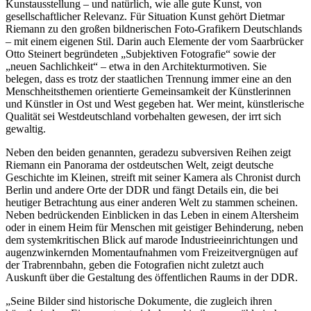
Kunstausstellung – und natürlich, wie alle gute Kunst, von
gesellschaftlicher Relevanz. Für Situation Kunst gehört Dietmar
Riemann zu den großen bildnerischen Foto-Grafikern Deutschlands
– mit einem eigenen Stil. Darin auch Elemente der vom Saarbrücker
Otto Steinert begründeten „Subjektiven Fotografie“ sowie der
„neuen Sachlichkeit“ – etwa in den Architekturmotiven. Sie
belegen, dass es trotz der staatlichen Trennung immer eine an den
Menschheitsthemen orientierte Gemeinsamkeit der Künstlerinnen
und Künstler in Ost und West gegeben hat. Wer meint, künstlerische
Qualität sei Westdeutschland vorbehalten gewesen, der irrt sich
gewaltig.
Neben den beiden genannten, geradezu subversiven Reihen zeigt
Riemann ein Panorama der ostdeutschen Welt, zeigt deutsche
Geschichte im Kleinen, streift mit seiner Kamera als Chronist durch
Berlin und andere Orte der DDR und fängt Details ein, die bei
heutiger Betrachtung aus einer anderen Welt zu stammen scheinen.
Neben bedrückenden Einblicken in das Leben in einem Altersheim
oder in einem Heim für Menschen mit geistiger Behinderung, neben
dem systemkritischen Blick auf marode Industrieeinrichtungen und
augenzwinkernden Momentaufnahmen vom Freizeitvergnügen auf
der Trabrennbahn, geben die Fotografien nicht zuletzt auch
Auskunft über die Gestaltung des öffentlichen Raums in der DDR.
„Seine Bilder sind historische Dokumente, die zugleich ihren