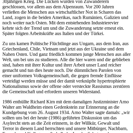
30jährigen Krieg. Die Lücken wurden von Zuwanderern
geschlossen, vor allem aus dem Alpenraum. Vor 200 Jahren
verließen die Menschen aus wirtschaftlicher Not in Scharen das
Land, zogen in die beiden Amerikas, nach Rumänien, Galizien und
noch weiter nach Osten. Mit dem entstehenden Industrierevier
kehrte sich der Trend um und die Zuwanderung setzte erneut ein.
Später folgten Arbeitskräfte aus Italien und der Türkei.
Zu uns kamen Politische Flüchtlinge aus Ungarn, aus dem Iran, aus
Griechenland, Chile, Vietnam und jetzt aus der Ukraine und dem
Nahen Osten. Und ganz friedlich kommen junge Menschen aus aller
Welt, um bei uns zu studieren. Alle die hier waren und die geblieben
sind, haben mit ihrer Kultur und ihrer Arbeit unser Land reicher
gemacht und tun dies heute noch. Die dümmlichen Parolen von
einer uniformen Volksgemeinschaft, die gegen fremde Einflüsse
verteidigt werden müsse und der damit verknüpfte hypertrophierte
Nationalismus sowie der offene oder versteckte Rassismus zerstören
die Gemeinschaft und erfordern unseren Widerstand.
1986 enthüllte Richard Kirn mit dem damaligen Justizminister Arno
Walter am Waldheim einen Gedenkstein zur Erinnerung an die
Kundgebung vom 26. August 1934. Arno Walter sagte damals: „wir
sollten uns bei der heute (1986) geführten Diskussion um das
Asylrecht stets an die Zeit erinnern, in der Willkür, Gewalt und
Terror in diesem Land herrschten und unsere Mitbürger, Nachbarn,