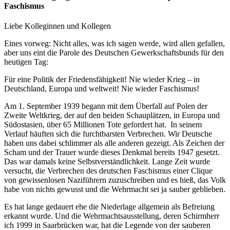
Faschismus
Liebe Kolleginnen und Kollegen
Eines vorweg: Nicht alles, was ich sagen werde, wird allen gefallen,
aber uns eint die Parole des Deutschen Gewerkschaftsbunds für den
heutigen Tag:
Für eine Politik der Friedensfähigkeit! Nie wieder Krieg – in
Deutschland, Europa und weltweit! Nie wieder Faschismus!
Am 1. September 1939 begann mit dem Überfall auf Polen der
Zweite Weltkrieg, der auf den beiden Schauplätzen, in Europa und
Südostasien, über 65 Millionen Tote gefordert hat. In seinem
Verlauf häuften sich die furchtbarsten Verbrechen. Wir Deutsche
haben uns dabei schlimmer als alle anderen gezeigt. Als Zeichen der
Scham und der Trauer wurde dieses Denkmal bereits 1947 gesetzt.
Das war damals keine Selbstverständlichkeit. Lange Zeit wurde
versucht, die Verbrechen des deutschen Faschismus einer Clique
von gewissenlosen Naziführern zuzuschreiben und es hieß, das Volk
habe von nichts gewusst und die Wehrmacht sei ja sauber geblieben.
Es hat lange gedauert ehe die Niederlage allgemein als Befreiung
erkannt wurde. Und die Wehrmachtsausstellung, deren Schirmherr
ich 1999 in Saarbrücken war, hat die Legende von der sauberen