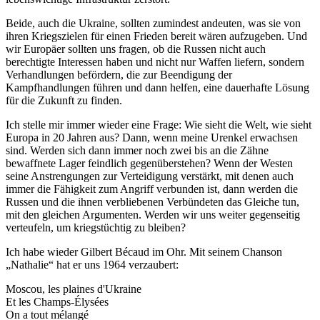
Beide, auch die Ukraine, sollten zumindest andeuten, was sie von
ihren Kriegszielen für einen Frieden bereit wären aufzugeben. Und
wir Europäer sollten uns fragen, ob die Russen nicht auch
berechtigte Interessen haben und nicht nur Waffen liefern, sondern
Verhandlungen befördern, die zur Beendigung der
Kampfhandlungen führen und dann helfen, eine dauerhafte Lösung
für die Zukunft zu finden.
Ich stelle mir immer wieder eine Frage: Wie sieht die Welt, wie sieht
Europa in 20 Jahren aus? Dann, wenn meine Urenkel erwachsen
sind. Werden sich dann immer noch zwei bis an die Zähne
bewaffnete Lager feindlich gegenüberstehen? Wenn der Westen
seine Anstrengungen zur Verteidigung verstärkt, mit denen auch
immer die Fähigkeit zum Angriff verbunden ist, dann werden die
Russen und die ihnen verbliebenen Verbündeten das Gleiche tun,
mit den gleichen Argumenten. Werden wir uns weiter gegenseitig
verteufeln, um kriegstüchtig zu bleiben?
Ich habe wieder Gilbert Bécaud im Ohr. Mit seinem Chanson
„Nathalie“ hat er uns 1964 verzaubert:
Moscou, les plaines d'Ukraine
Et les Champs-Élysées
On a tout mélangé