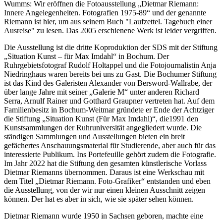
Wumms: Wir eröffnen die Fotoausstellung „Dietmar Riemann:
Innere Angelegenheiten. Fotografien 1975-89“ und der genannte
Riemann ist hier, um aus seinem Buch "Laufzettel. Tagebuch einer
Ausreise" zu lesen. Das 2005 erschienene Werk ist leider vergriffen.
Die Ausstellung ist die dritte Koproduktion der SDS mit der Stiftung
„Situation Kunst – für Max Imdahl“ in Bochum. Der
Ruhrgebietsfotograf Rudolf Holtappel und die Fotojournalistin Anja
Niedringhaus waren bereits bei uns zu Gast. Die Bochumer Stiftung
ist das Kind des Galeristen Alexander von Bersword-Wallrabe, der
über lange Jahre mit seiner „Galerie M“ unter anderen Richard
Serra, Arnulf Rainer und Gotthard Graupner vertreten hat. Auf dem
Familienbesitz in Bochum-Weitmar gründete er Ende der Achtziger
die Stiftung „Situation Kunst (Für Max Imdahl)“, die1991 den
Kunstsammlungen der Ruhruniversität angegliedert wurde. Die
ständigen Sammlungen und Ausstellungen bieten ein breit
gefächertes Anschauungsmaterial für Studierende, aber auch für das
interessierte Publikum. Ins Portefeuille gehört zudem die Fotografie.
Im Jahr 2022 hat die Stiftung den gesamten künstlerische Vorlass
Dietmar Riemanns übernommen. Daraus ist eine Werkschau mit
dem Titel „Dietmar Riemann. Foto-Grafiker“ entstanden und eben
die Ausstellung, von der wir nur einen kleinen Ausschnitt zeigen
können. Der hat es aber in sich, wie sie später sehen können.
Dietmar Riemann wurde 1950 in Sachsen geboren, machte eine