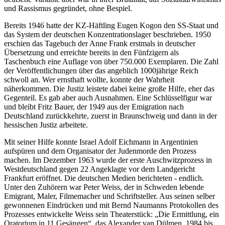
und Rassismus gegründet, ohne Bespiel.
Bereits 1946 hatte der KZ-Häftling Eugen Kogon den SS-Staat und
das System der deutschen Konzentrationslager beschrieben. 1950
erschien das Tagebuch der Anne Frank erstmals in deutscher
Übersetzung und erreichte bereits in den Fünfzigern als
Taschenbuch eine Auflage von über 750.000 Exemplaren. Die Zahl
der Veröffentlichungen über das angeblich 1000jährige Reich
schwoll an. Wer ernsthaft wollte, konnte der Wahrheit
näherkommen. Die Justiz leistete dabei keine große Hilfe, eher das
Gegenteil. Es gab aber auch Ausnahmen. Eine Schlüsselfigur war
und bleibt Fritz Bauer, der 1949 aus der Emigration nach
Deutschland zurückkehrte, zuerst in Braunschweig und dann in der
hessischen Justiz arbeitete.
Mit seiner Hilfe konnte Israel Adolf Eichmann in Argentinien
aufspüren und dem Organisator der Judenmorde den Prozess
machen. Im Dezember 1963 wurde der erste Auschwitzprozess in
Westdeutschland gegen 22 Angeklagte vor dem Landgericht
Frankfurt eröffnet. Die deutschen Medien berichteten - endlich.
Unter den Zuhörern war Peter Weiss, der in Schweden lebende
Emigrant, Maler, Filmemacher und Schriftsteller. Aus seinen selber
gewonnenen Eindrücken und mit Bernd Naumanns Protokollen des
Prozesses entwickelte Weiss sein Theaterstück: „Die Ermittlung, ein
Oratorium in 11 Gesängen“, das Alexander van Dülmen, 1984 bis