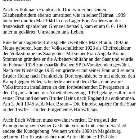
Auch er floh nach Frankreich. Dort war er bei seinen
Glaubensbrüdern ebenso umstritten wie in seiner Heimat. 1939
interniert und im Mai 1940 in das Lager Fort Asnières an der
französisch-spanischen Grenze überstellt, kam er am 6. 6. 1940
unter ungeklärten Umständen ums Leben.
Eine herausragende Rolle spielte zweifellos Max Braun. 1892 in
Neuss geboren, kam der Volksschullehrer 1923 als Chefredakteur
der Volksstimme ins Saargebiet. Mit seiner Frau Angela Braun-
Stratmann gründete er die Arbeiterwohlfahr an der Saar und wurde
im Februar 1928 zum saarländischen SPD-Vorsitzenden gewählt.
Nach der Niederlage 1935 emigrierte er mit seiner Frau und seinem
Bruder Heinz nach Frankreich. Dort organisierte er mit anderen den
Kampf gegen Hitler, scheiterte aber mit dem Plan, eine wahre
Volksfront zu installieren an den fortbestehenden Divergenzen in
den Organisationen der Arbeiterbewegung. 1939 gelang es ihm, mit
seiner Frau und seinem Bruder Heinz nach England zu entkommen.
Am 3. Juli 1945 starb Max Braun – Die Einreisepapiere für die Saar
in der Tasche – an den Folgen eines Hirnschlags.
Auch Erich Weinert muss erwähnt werden. Er trug auf der
Kundgebung zwei seiner Gedichte vor und mit seinem Saarlied
endete die Kundgebung. Weinert wurde 1890 in Magdeburg
geboren. Der Kunsterzieher und Autor flüchtete 1933 über