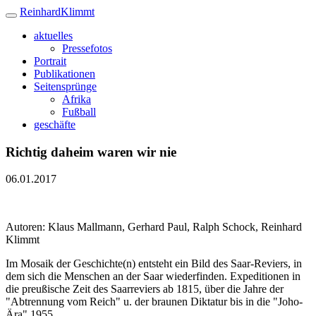
Reinhard
Klimmt
aktuelles
Pressefotos
Portrait
Publikationen
Seitensprünge
Afrika
Fußball
geschäfte
Richtig daheim waren wir nie
06.01.2017
Autoren: Klaus Mallmann, Gerhard Paul, Ralph Schock, Reinhard
Klimmt
Im Mosaik der Geschichte(n) entsteht ein Bild des Saar-Reviers, in
dem sich die Menschen an der Saar wiederfinden. Expeditionen in
die preußische Zeit des Saarreviers ab 1815, über die Jahre der
"Abtrennung vom Reich" u. der braunen Diktatur bis in die "Joho-
Ära" 1955.